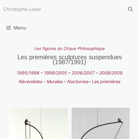
Aller
au
Christophe Loyer
contenu
Menu
Les
figures
du Cirque Philosophique
Les premières sculptures suspendues
(1987/1991)
1995/1998
–
1999/2005
–
2006/2007
–
2008/2009
Réversibles
–
Murales
–
Nocturnes
–
Les premières